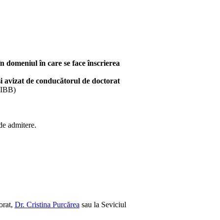
în domeniul în care se face înscrierea
şi avizat de conducătorul de doctorat
a IBB)
 de admitere.
orat,
Dr. Cristina Purcărea
sau la
Seviciul