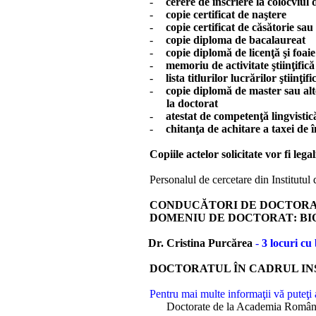
-
cerere de înscriere la colocviul
-
copie certificat de naştere
-
copie certificat de căsătorie sa
-
copie diploma de bacalaureat
-
copie diplomă de licenţă şi foai
-
memoriu de activitate ştiinţifică
-
lista titlurilor lucrărilor ştiinţif
-
copie diplomă de master sau alte
la doctorat
-
atestat de competenţă lingvistică
-
chitanţa de achitare a taxei de î
Copiile actelor solicitate vor fi legal
Personalul de cercetare din Institutu
CONDUCĂTORI DE DOCTORAT
DOMENIU DE DOCTORAT
:
B
I
Dr. Cristina Purc
ărea
-
3
locuri
cu 
DOCTORATUL
Î
N CADRUL IN
Pentru mai multe informa
ţii vă puteţi
Doctorate de la Academia Româna