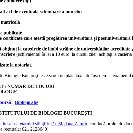
 de admitere
(tip)
u alt act de eventuală schimbare a numelui
e matricolă
ice publicate
 certificate care atestă pregătirea universitară şi postuniversitară 
 obţinut la catedrele de limbi străine ale universităţilor acreditate
nscriere
(echivalentul în lei a 10 euro, la cursul zilei, achitaţi la casieri
izate la notariat.
l de Biologie Bucure
şti
este scutit de plata taxei de înscriere la examenul
 / NUMĂR DE LOCURI
OLOGIE
bursă
-
Bibliografie
STITUTULUI DE BIOLOGIE BUCURE
Ş
TI
 adresa secretarului ştiinţific
Dr. Medana Zamfir
, conduc
ă
torului de doct
 (centrala: 021 2128640).