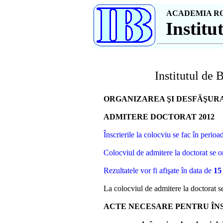
ACADEMIA R
Institut
Institutul de
ORGANIZAREA ŞI DESFĂŞURA
ADMITERE DOCTORAT 20
1
2
Înscrierile la colocviu se fac în perio
Colocviul de admitere la doctorat se o
Rezultatele vor fi afi
şate în data de
15
La colocviul de admitere la doctorat s
ACTE NECESARE PENTRU ÎN