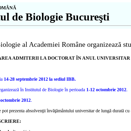
OMÂNĂ
ul de Biologie Bucureşti
 Biologie al Academiei Române organizează stu
REA ADMITERII LA DOCTORAT ÎN ANUL UNIVERSITAR 
ada
14
-
28
septembrie
201
2
la sediul IBB.
rganizează în Institutul de Biologie în perioada
1-
12
octombrie
201
2
.
octombrie 201
2
.
e pot prezenta absolvenţii învăţământului universitar de lungă durată cu 
SCRIERE: