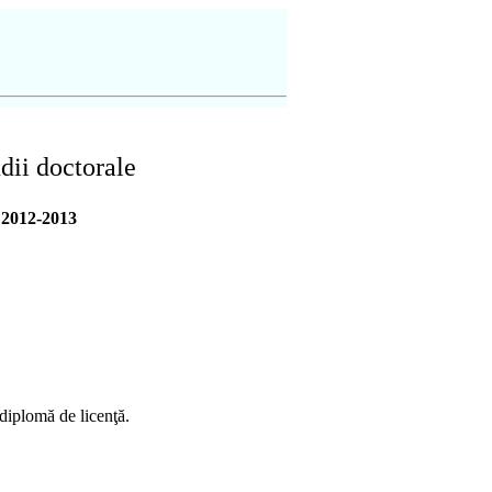
dii doctorale
201
2
-201
3
diplomă de licenţă.