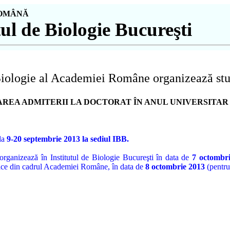
OMÂNĂ
ul de Biologie Bucureşti
 Biologie al Academiei Române organizează stu
REA ADMITERII LA DOCTORAT ÎN ANUL UNIVERSITAR 
ada
9
-
20
septembrie
201
3
la sediul IBB.
organizează în Institutul de Biologie
Bucure
şti în data de
7
octombr
ilvice din cadrul Academiei Române, în data de
8 octombrie
201
3
(pentr