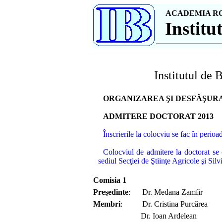
ACADEMIA R
Institut
Institutul de
ORGANIZAREA ŞI DESFĂŞURA
ADMITERE DOCTORAT 20
1
3
Înscrierile la colocviu se fac în perio
Colocviul de admitere la doctorat se 
sediul Secţiei de Ştiinţe Agricole şi S
Comisia 1
Preşedinte
: Dr. Medana Zamfir
Membri
: Dr. Cristina Purc
ă
rea
Dr. Ioan Ardelean