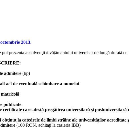
S
octombrie 201
3
.
e pot prezenta absolvenţii învăţământului universitar de lungă durată cu 
SCRIERE:
 de admitere
(tip)
u alt act de eventuală schimbare a numelui
e matricolă
ice publicate
 certificate care atestă pregătirea universitară şi postuniversitară 
 obţinut la catedrele de limbi străine ale universităţilor acreditate
dmitere
(1
0
0
RON
, achitaţi la casieria IBB)