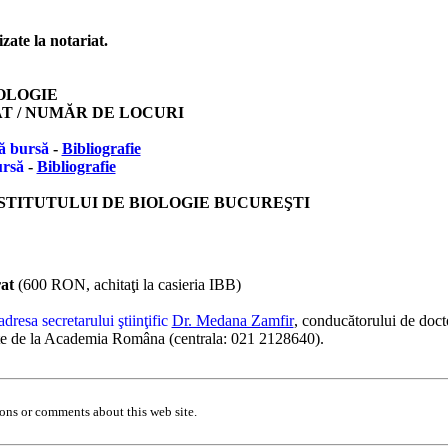
izate la notariat.
OLOGIE
 / NUMĂR DE LOCURI
ă
bursă
-
Bibliografie
ursă
-
Bibliografie
STITUTULUI DE BIOLOGIE BUCURE
Ş
TI
rat
(6
0
0
RON
, achitaţi la casieria IBB)
 adresa secretarului ştiinţific
Dr. Medana Zamfir
, conduc
ă
torului de doct
te de la Academia Româna (centrala: 021 2128640).
ons or comments about this web site.