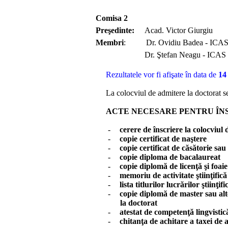
Comisa 2
Preşedinte:
Acad. Victor Giurgiu
Membri
: Dr.
Ovidiu Badea - ICA
Dr. Ştefan Neagu - ICAS
Rezultatele vor fi afi
şate în data de
14
La colocviul de admitere la doctorat s
ACTE NECESARE PENTRU ÎN
-
cerere de înscriere la colocviul
-
copie certificat de naştere
-
copie certificat de căsătorie sa
-
copie diploma de bacalaureat
-
copie diplomă de licenţă şi foai
-
memoriu de activitate ştiinţifică
-
lista titlurilor lucrărilor ştiinţif
-
copie diplomă de master sau alte
la doctorat
-
atestat de competenţă lingvistică
-
chitanţa de achitare a taxei de
a