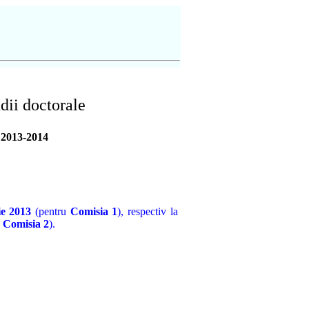
dii doctorale
201
3
-201
4
ie
201
3
(pentru
Comisia 1
),
respectiv la
u
C
omisia 2
).