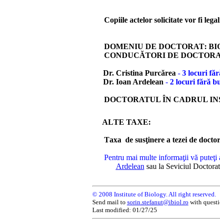
Copiile actelor solicitate vor fi legal
DOMENIU DE DOCTORAT
:
B
I
CONDUCĂTORI DE DOCTORAT
Dr. Cristina Purc
ărea
-
3
locuri
f
ăr
Dr.
Ioan Ardelean
-
2
locuri
fără b
DOCTORATUL
Î
N CADRUL IN
A
L
TE
TAXE
:
T
ax
a
de
su
s
ţinere a tezei de docto
Pentru mai multe informa
ţii vă puteţi
Ardelean
sau la
Seviciul Doctora
©
2008 Institute of Biology. All right reserved.
Send mail to
sorin.stefanut@ibiol.ro
with questi
Last modified:
01/27/25