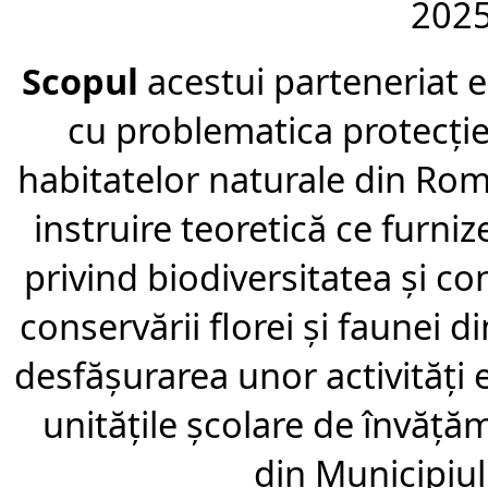
2025
Scopul
acestui parteneriat es
cu problematica protec
ț
i
habitatelor naturale din Ro
instruire teoretic
ă
ce furniz
privind biodiversitatea
ș
i co
conserv
ă
rii florei
ș
i faunei d
desf
ăș
urarea unor activit
ăț
i
unit
ăţ
ile
ş
colare de
î
nv
ăţă
din Municipiu