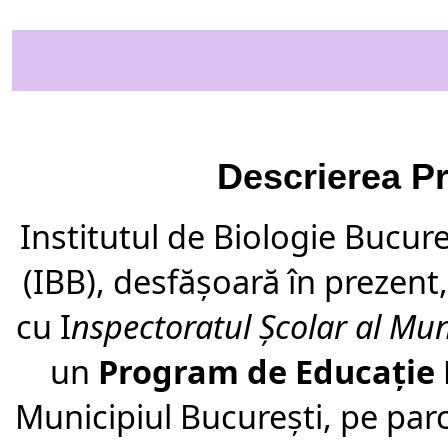
Descrierea
Pr
Institutul de Biologie Bucur
(IBB),
desf
ăș
oar
ă
î
n prezent
cu I
nspectoratul
Ş
colar al Mun
un
Program de Educa
ț
ie
Municipiul Bucure
ş
ti,
pe par