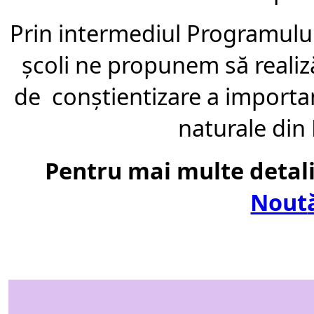
Prin intermediul Programulu
ş
coli ne propunem s
ă
realiz
de
con
ș
tientizare a importa
naturale di
Pentru mai multe detali
Nout