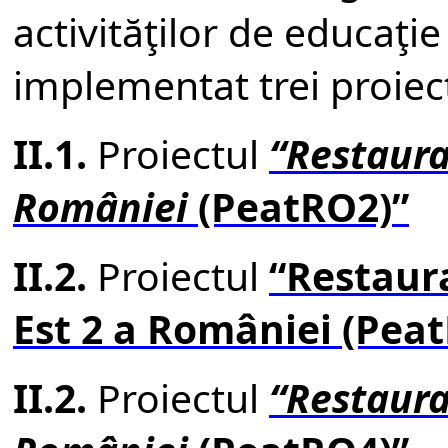
activit
ăţ
ilor de educa
ţ
ie
implementat trei proiec
II.1.
Proiectul
“
Restaur
Rom
â
niei
(PeatRO2)”
II.2.
Proiectul
“Restaura
Est 2 a României (Pea
II.2.
Proiectul
“
Restaur