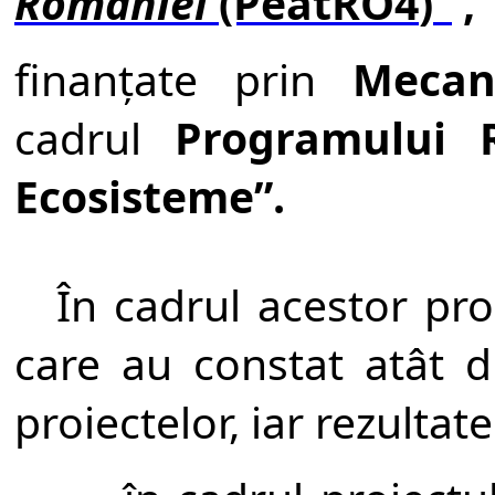
Rom
â
niei
(PeatRO
4
)”
,
finan
ţ
ate prin
Mecan
cadrul
Programului
Ecosisteme
”
.
Î
n cadrul acestor pro
care au constat at
â
t d
proiectelor, iar rezultat