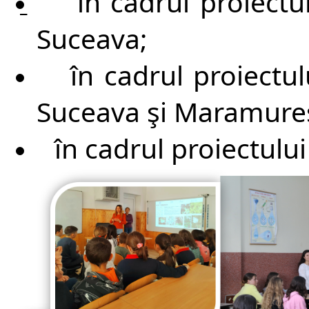
î
n cadrul proiectu
Suceava;
î
n cadrul proiectu
Suceava
ş
i Maramure
î
n cadrul proiectulu